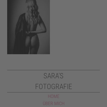
SARA’S
FOTOGRAFIE
HOME
ÜBER MICH