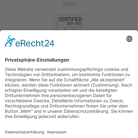
SHOP
KONTAKT
AGB
IMPRESSUM
DATENSCHUTZ
WIDERRUFSBELEHRUNG
Copyright Sara’s Fotografie •
Mit
betreut durch