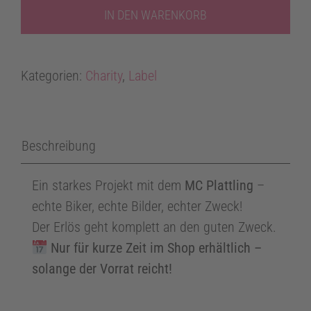
Kalender
IN DEN WARENKORB
2026
–
Kategorien:
Charity
,
Label
Gemeinsam
Gutes
tun!
Menge
Beschreibung
Ein starkes Projekt mit dem
MC Plattling
–
echte Biker, echte Bilder, echter Zweck!
Der Erlös geht komplett an den guten Zweck.
Nur für kurze Zeit im Shop erhältlich –
solange der Vorrat reicht!